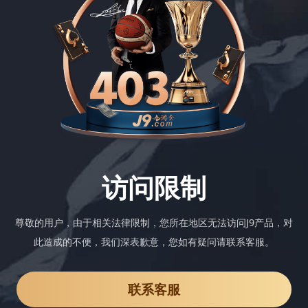
访问限制
尊敬的用户，由于相关法律限制，您所在地区无法访问J9产品，对
此造成的不便，我们深表歉意，您如有疑问请联系客服。
联系客服