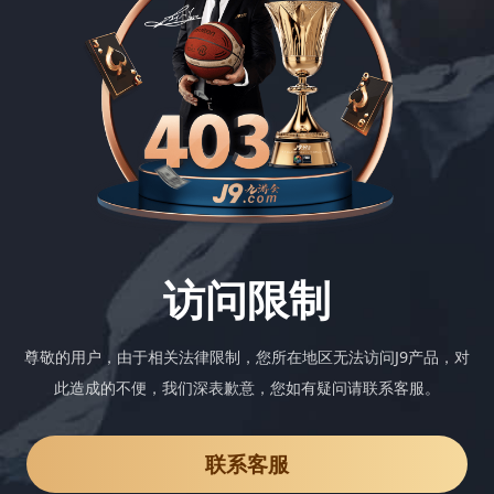
访问限制
尊敬的用户，由于相关法律限制，您所在地区无法访问J9产品，对
此造成的不便，我们深表歉意，您如有疑问请联系客服。
联系客服