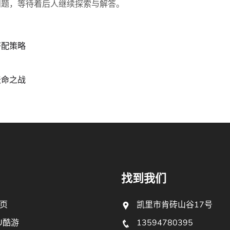
问题，等待着后人继续探索与解答。
搭配策略
天命之战
找到我们
页
凯里市肯砖山谷17号
U酷游
13594780395