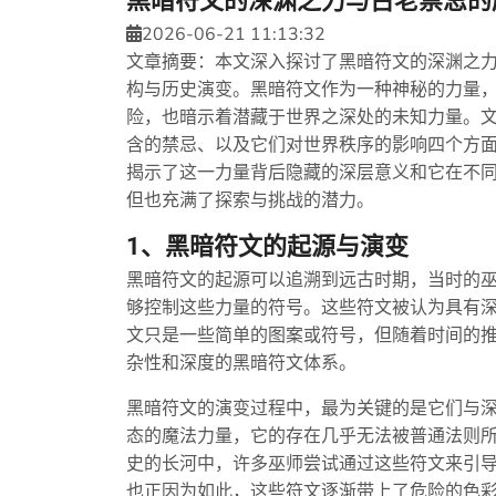
黑暗符文的深渊之力与古老禁忌的
2026-06-21 11:13:32
文章摘要：本文深入探讨了黑暗符文的深渊之
构与历史演变。黑暗符文作为一种神秘的力量
险，也暗示着潜藏于世界之深处的未知力量。
含的禁忌、以及它们对世界秩序的影响四个方
揭示了这一力量背后隐藏的深层意义和它在不
但也充满了探索与挑战的潜力。
1、黑暗符文的起源与演变
黑暗符文的起源可以追溯到远古时期，当时的
够控制这些力量的符号。这些符文被认为具有
文只是一些简单的图案或符号，但随着时间的
杂性和深度的黑暗符文体系。
黑暗符文的演变过程中，最为关键的是它们与
态的魔法力量，它的存在几乎无法被普通法则
史的长河中，许多巫师尝试通过这些符文来引
也正因为如此，这些符文逐渐带上了危险的色