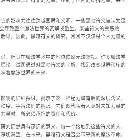
统治者通过黑暗符文的力量，压制了国内的反抗力量，甚至
，它的影响力往往跨越国界和文明。一些黑暗符文被认为是
能会导致整个魔法世界的瓦解或重生。某些符文的禁忌效
的后果。因此，黑暗符文的研究，常常不仅仅是个人力量的
禁忌，但其在魔法学术中的地位依然无法忽视。许多魔法学
与理论，试图通过对黑暗符文的了解，找到改变世界秩序的
影响着魔法世界的未来。
界影响的详细探讨，揭示了这一神秘力量背后的深层含义。
界秩序、宇宙法则的挑战。它们既代表着人类对未知力量的
大力量时，所必须承担的责任和代价。
和研究仍然具有深远的意义。每一个接触到这些符文的人，
的深切渴望。在未来，黑暗符文是否会带来新的魔法革命，