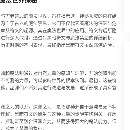
魔法世界探秘
力与古老禁忌的魔法世界，旨在揭示这一神秘领域的内在结
，源自于古老的魔法禁忌，它们不仅代表着魔法的深邃与危
文章从符文的起源、其在魔法世界中的应用、符文背后所隐
面进行深入探讨。通过对黑暗符文与魔法禁忌的详细剖析，
同历史时期的不同表现，最终指出黑暗符文虽然充满危险，
巫师和魔法师通过对自然力量的感知与理解，开始创造出能
深不可测的力量，可以影响世界的根本法则。最初，这些符
推移，巫师们不断对其进行改进与发展，逐渐形成了具有复
深渊之力的联系。深渊之力，是指那种源自于混沌与无序状
所理解。黑暗符文的诞生与这种力量的觉醒密切相关。在历
导、控制甚至融合深渊之力，从而获得强大的魔法能力。但
彩，成为了禁忌的象征。