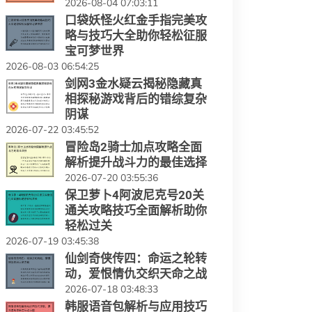
2026-08-04 07:03:11
口袋妖怪火红金手指完美攻
略与技巧大全助你轻松征服
宝可梦世界
2026-08-03 06:54:25
剑网3金水疑云揭秘隐藏真
相探秘游戏背后的错综复杂
阴谋
2026-07-22 03:45:52
冒险岛2骑士加点攻略全面
解析提升战斗力的最佳选择
2026-07-20 03:55:36
保卫萝卜4阿波尼克号20关
通关攻略技巧全面解析助你
轻松过关
2026-07-19 03:45:38
仙剑奇侠传四：命运之轮转
动，爱恨情仇交织天命之战
2026-07-18 03:48:33
韩服语音包解析与应用技巧