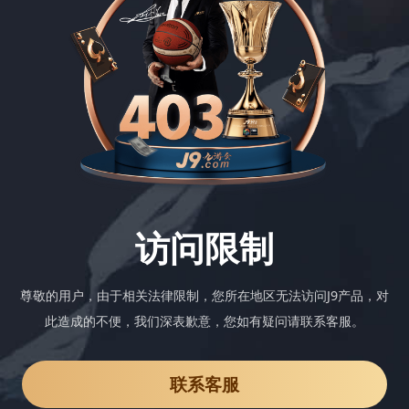
访问限制
尊敬的用户，由于相关法律限制，您所在地区无法访问J9产品，对
此造成的不便，我们深表歉意，您如有疑问请联系客服。
联系客服