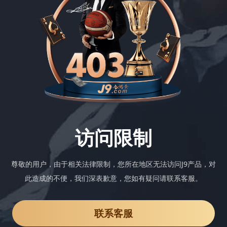
访问限制
尊敬的用户，由于相关法律限制，您所在地区无法访问J9产品，对
此造成的不便，我们深表歉意，您如有疑问请联系客服。
联系客服