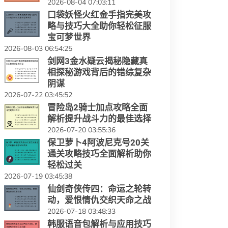
2026-08-04 07:03:11
口袋妖怪火红金手指完美攻
略与技巧大全助你轻松征服
宝可梦世界
2026-08-03 06:54:25
剑网3金水疑云揭秘隐藏真
相探秘游戏背后的错综复杂
阴谋
2026-07-22 03:45:52
冒险岛2骑士加点攻略全面
解析提升战斗力的最佳选择
2026-07-20 03:55:36
保卫萝卜4阿波尼克号20关
通关攻略技巧全面解析助你
轻松过关
2026-07-19 03:45:38
仙剑奇侠传四：命运之轮转
动，爱恨情仇交织天命之战
2026-07-18 03:48:33
韩服语音包解析与应用技巧