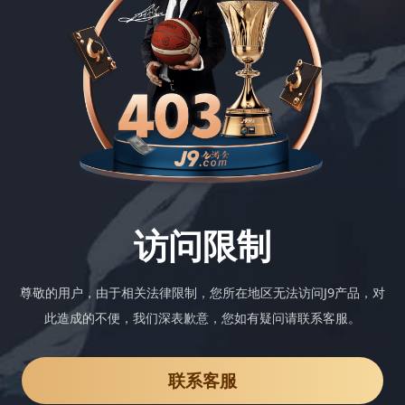
访问限制
尊敬的用户，由于相关法律限制，您所在地区无法访问J9产品，对
此造成的不便，我们深表歉意，您如有疑问请联系客服。
联系客服