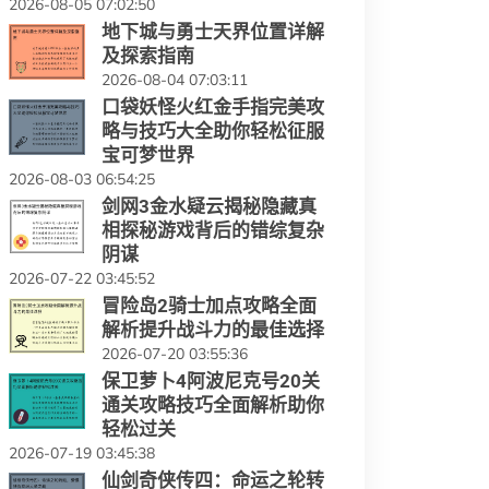
2026-08-05 07:02:50
地下城与勇士天界位置详解
及探索指南
2026-08-04 07:03:11
口袋妖怪火红金手指完美攻
略与技巧大全助你轻松征服
宝可梦世界
2026-08-03 06:54:25
剑网3金水疑云揭秘隐藏真
相探秘游戏背后的错综复杂
阴谋
2026-07-22 03:45:52
冒险岛2骑士加点攻略全面
解析提升战斗力的最佳选择
2026-07-20 03:55:36
保卫萝卜4阿波尼克号20关
通关攻略技巧全面解析助你
轻松过关
2026-07-19 03:45:38
仙剑奇侠传四：命运之轮转