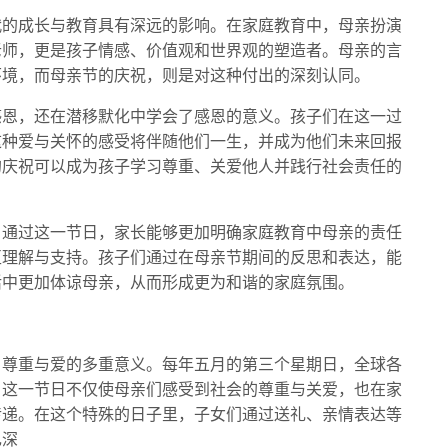
代的成长与教育具有深远的影响。在家庭教育中，母亲扮演
老师，更是孩子情感、价值观和世界观的塑造者。母亲的言
环境，而母亲节的庆祝，则是对这种付出的深刻认同。
感恩，还在潜移默化中学会了感恩的意义。孩子们在这一过
这种爱与关怀的感受将伴随他们一生，并成为他们未来回报
的庆祝可以成为孩子学习尊重、关爱他人并践行社会责任的
。通过这一节日，家长能够更加明确家庭教育中母亲的责任
互理解与支持。孩子们通过在母亲节期间的反思和表达，能
活中更加体谅母亲，从而形成更为和谐的家庭氛围。
、尊重与爱的多重意义。每年五月的第三个星期日，全球各
。这一节日不仅使母亲们感受到社会的尊重与关爱，也在家
传递。在这个特殊的日子里，子女们通过送礼、亲情表达等
己深