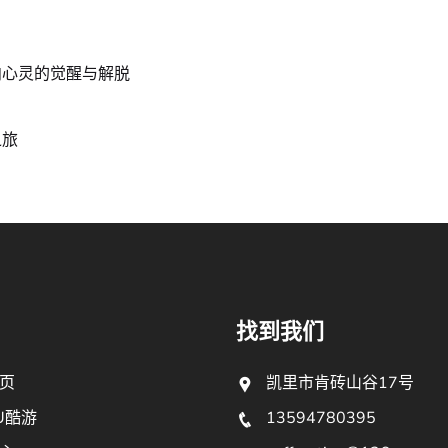
向心灵的觉醒与解脱
之旅
找到我们
页
凯里市肯砖山谷17号
U酷游
13594780395