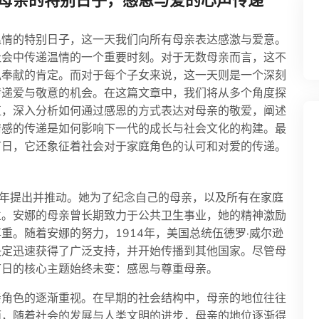
母亲的特别日子，感恩与爱的心声传递
温情的特别日子，这一天我们向所有母亲表达感激与爱意。
社会中传递温情的一个重要时刻。对于无数母亲而言，这不
私奉献的肯定。而对于每个子女来说，这一天则是一个深刻
传递爱与敬意的机会。在这篇文章中，我们将从多个角度探
值，深入分析如何通过感恩的方式表达对母亲的敬爱，阐述
情感的传递是如何影响下一代的成长与社会文化的构建。最
节日，它还象征着社会对于家庭角色的认可和对爱的传递。
08年提出并推动。她为了纪念自己的母亲，以及所有在家庭
立。安娜的母亲曾长期致力于公共卫生事业，她的精神激励
重。随着安娜的努力，1914年，美国总统伍德罗·威尔逊
决定迅速获得了广泛支持，并开始传播到其他国家。尽管母
节日的核心主题始终未变：感恩与尊重母亲。
亲角色的逐渐重视。在早期的社会结构中，母亲的地位往往
而，随着社会的发展与人类文明的进步，母亲的地位逐渐得